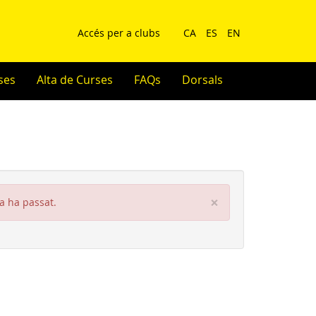
Accés per a clubs
CA
ES
EN
ses
Alta de Curses
FAQs
Dorsals
×
ja ha passat.