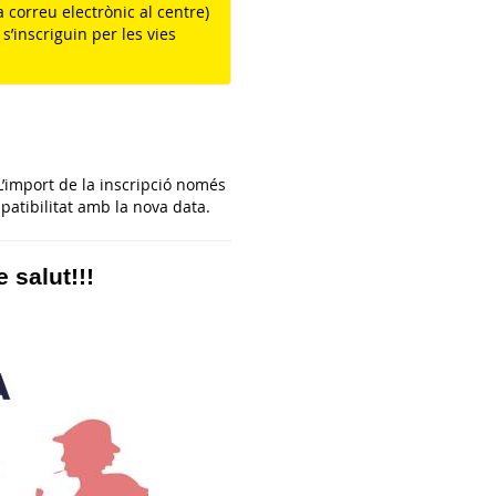
a correu electrònic al centre)
s’inscriguin per les vies
 L’import de la inscripció només
patibilitat amb la nova data.
 salut!!!