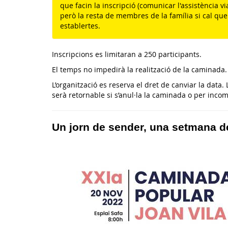
que facin la inscripció (comunicar l'assistència vi
però la resta de membres de la família si cal que 
establertes.
Inscripcions es limitaran a 250 participants.
El temps no impedirà la realització de la caminada.
L’organització es reserva el dret de canviar la data.
serà retornable si s’anul·la la caminada o per incom
Un jorn de sender, una setmana de