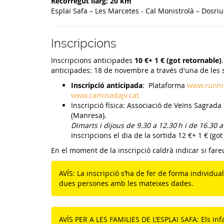
Recorregut llarg: 20 km
Esplai Safa – Les Marcetes - Cal Monistrolà – Dosriu
Inscripcions
Inscripcions anticipades
10 €+ 1 € (got retornable)
anticipades: 18 de novembre a través d'una de les 
Inscripció anticipada
: Plataforma
www.runn
www.caminadajv.cat
Inscripció física: Associació de Veïns Sagrada
(Manresa).
Dimarts i dijous de 9.30 a 12.30 h i de 16.30 a
Inscripcions el dia de la sortida 12 €+ 1 € (got
En el moment de la inscripció caldrà indicar si fareu
AVÍS: La inscripció s’ha de fer de forma individua
dues persones amb les mateixes dades.
AVÍS PER A LES FAMILIES DE L’ESPLAI SAFA: Els infa