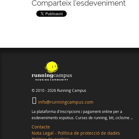
Comparteix l'esdeveniment
© 2010 - 2026 Running Campus
info@runningcampus.com
La plataforma d'inscripcions i pagament online per a
esdeveniments espotius. Curses de running, btt, ciclisme ...
Contacte
Nota Legal - Política de protecció de dades