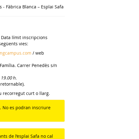
s - Fàbrica Blanca – Esplai Safa
. Data límit inscripcions
següents vies:
ingcampus.com
/ web
 Família. Carrer Penedès s/n
 19.00 h.
 retornable).
 recorregut curt o llarg.
l. No es podran inscriure
nts de l’esplai Safa no cal